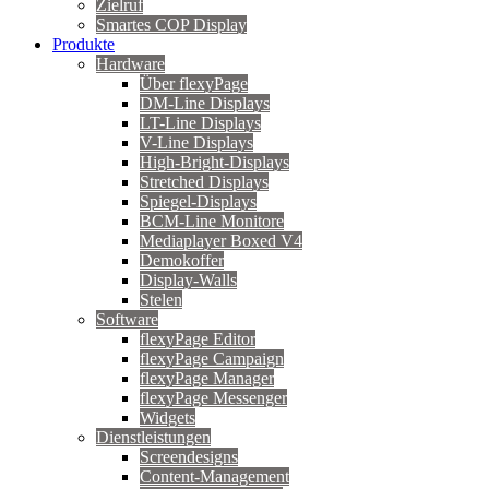
Zielruf
Smartes COP Display
Produkte
Hardware
Über flexyPage
DM-Line Displays
LT-Line Displays
V-Line Displays
High-Bright-Displays
Stretched Displays
Spiegel-Displays
BCM-Line Monitore
Mediaplayer Boxed V4
Demokoffer
Display-Walls
Stelen
Software
flexyPage Editor
flexyPage Campaign
flexyPage Manager
flexyPage Messenger
Widgets
Dienstleistungen
Screendesigns
Content-Management