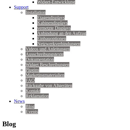
Widget-Entwicklung
Support
Installation
Etagendisplays
Kabinendisplays
vernetzte Displays
Anbindung an den Aufzug
Einbauoptionen
Netzwerkverbindungen
Videos und Anleitungen
Ausschreibungstexte
Dokumentation
Widget Beschreibungen
Plugins
Marketingmaterialien
FAQ
Rückgabe von Altgeräten
Kontakt
Reklamation
News
Blog
Events
Blog