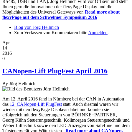
RS485, USB und LAN). Jörg Hellmich wird vor Ort sein und stellt
Ihnen gern die Innovationen der flexyPage Display und die
Möglichkeiten des Universal Gateways vor.
Read more
about
flexyPage auf dem Schwelmer Symposium 2016
Blog von Jörg Hellmich
Zum Verfassen von Kommentaren bitte
Anmelden
.
Apr
14
2016
0
CANopen-Lift PlugFest April 2016
By
Jörg Hellmich
Am 12. April 2016 fand in Nürnberg bei der CAN in Automation
das
12. CANopen-Lift PlugFest
statt. Auch diesmal waren wir
wieder mit den flexyPage Displays dabei und konnten sie
erfolgreich mit den Steuerungen von BÖHNKE+PARTNER,
Georg Kühn Steuerungstechnik, Kollmorgen Steuerungstechnik und
Weber Lifttechnik sowie den LED-Anzeigen von SafeLine und dem
Türsteuergerät von Wittur testen.
Read more
about CANopen-