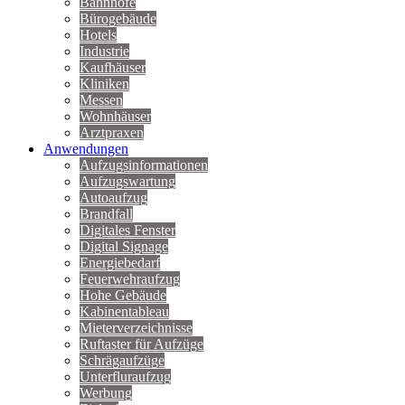
Bahnhöfe
Bürogebäude
Hotels
Industrie
Kaufhäuser
Kliniken
Messen
Wohnhäuser
Arztpraxen
Anwendungen
Aufzugsinformationen
Aufzugswartung
Autoaufzug
Brandfall
Digitales Fenster
Digital Signage
Energiebedarf
Feuerwehraufzug
Hohe Gebäude
Kabinentableau
Mieterverzeichnisse
Ruftaster für Aufzüge
Schrägaufzüge
Unterfluraufzug
Werbung