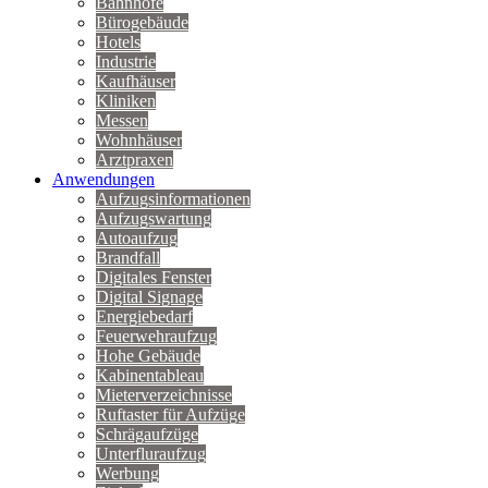
Bahnhöfe
Bürogebäude
Hotels
Industrie
Kaufhäuser
Kliniken
Messen
Wohnhäuser
Arztpraxen
Anwendungen
Aufzugsinformationen
Aufzugswartung
Autoaufzug
Brandfall
Digitales Fenster
Digital Signage
Energiebedarf
Feuerwehraufzug
Hohe Gebäude
Kabinentableau
Mieterverzeichnisse
Ruftaster für Aufzüge
Schrägaufzüge
Unterfluraufzug
Werbung