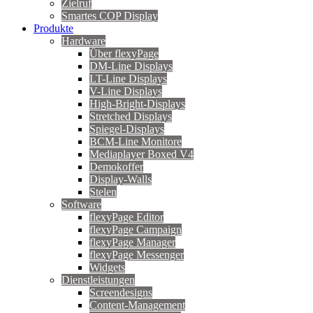
Zielruf
Smartes COP Display
Produkte
Hardware
Über flexyPage
DM-Line Displays
LT-Line Displays
V-Line Displays
High-Bright-Displays
Stretched Displays
Spiegel-Displays
BCM-Line Monitore
Mediaplayer Boxed V4
Demokoffer
Display-Walls
Stelen
Software
flexyPage Editor
flexyPage Campaign
flexyPage Manager
flexyPage Messenger
Widgets
Dienstleistungen
Screendesigns
Content-Management