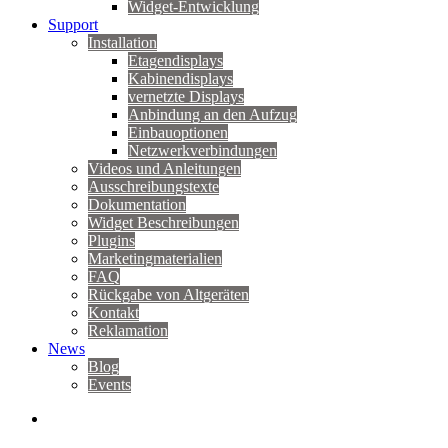
Widget-Entwicklung
Support
Installation
Etagendisplays
Kabinendisplays
vernetzte Displays
Anbindung an den Aufzug
Einbauoptionen
Netzwerkverbindungen
Videos und Anleitungen
Ausschreibungstexte
Dokumentation
Widget Beschreibungen
Plugins
Marketingmaterialien
FAQ
Rückgabe von Altgeräten
Kontakt
Reklamation
News
Blog
Events