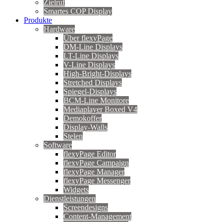
Zielruf
Smartes COP Display
Produkte
Hardware
Über flexyPage
DM-Line Displays
LT-Line Displays
V-Line Displays
High-Bright-Displays
Stretched Displays
Spiegel-Displays
BCM-Line Monitore
Mediaplayer Boxed V4
Demokoffer
Display-Walls
Stelen
Software
flexyPage Editor
flexyPage Campaign
flexyPage Manager
flexyPage Messenger
Widgets
Dienstleistungen
Screendesigns
Content-Management