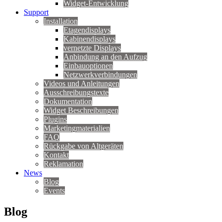
Widget-Entwicklung
Support
Installation
Etagendisplays
Kabinendisplays
vernetzte Displays
Anbindung an den Aufzug
Einbauoptionen
Netzwerkverbindungen
Videos und Anleitungen
Ausschreibungstexte
Dokumentation
Widget Beschreibungen
Plugins
Marketingmaterialien
FAQ
Rückgabe von Altgeräten
Kontakt
Reklamation
News
Blog
Events
Blog