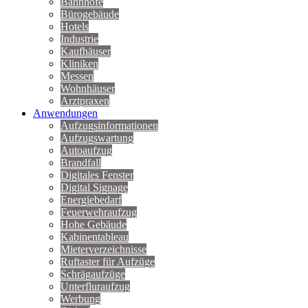
Bahnhöfe
Bürogebäude
Hotels
Industrie
Kaufhäuser
Kliniken
Messen
Wohnhäuser
Arztpraxen
Anwendungen
Aufzugsinformationen
Aufzugswartung
Autoaufzug
Brandfall
Digitales Fenster
Digital Signage
Energiebedarf
Feuerwehraufzug
Hohe Gebäude
Kabinentableau
Mieterverzeichnisse
Ruftaster für Aufzüge
Schrägaufzüge
Unterfluraufzug
Werbung