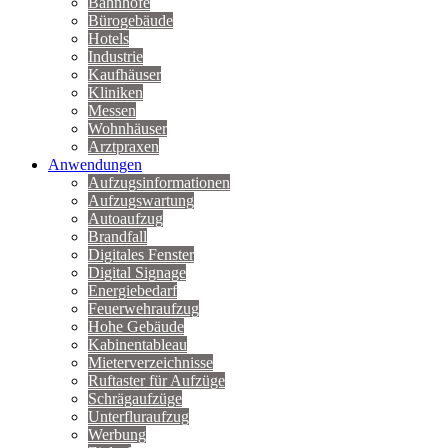
Bahnhöfe
Bürogebäude
Hotels
Industrie
Kaufhäuser
Kliniken
Messen
Wohnhäuser
Arztpraxen
Anwendungen
Aufzugsinformationen
Aufzugswartung
Autoaufzug
Brandfall
Digitales Fenster
Digital Signage
Energiebedarf
Feuerwehraufzug
Hohe Gebäude
Kabinentableau
Mieterverzeichnisse
Ruftaster für Aufzüge
Schrägaufzüge
Unterfluraufzug
Werbung