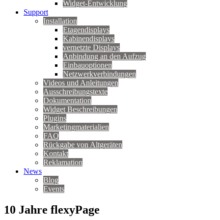
Widget-Entwicklung
Support
Installation
Etagendisplays
Kabinendisplays
vernetzte Displays
Anbindung an den Aufzug
Einbauoptionen
Netzwerkverbindungen
Videos und Anleitungen
Ausschreibungstexte
Dokumentation
Widget Beschreibungen
Plugins
Marketingmaterialien
FAQ
Rückgabe von Altgeräten
Kontakt
Reklamation
News
Blog
Events
10 Jahre flexyPage