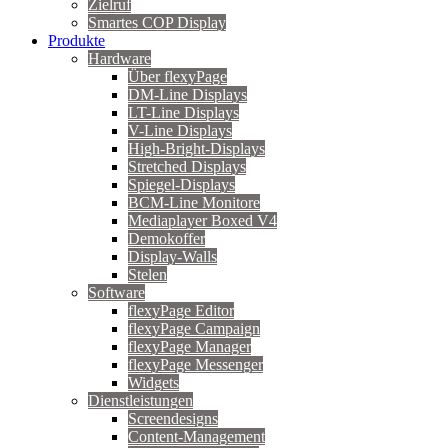
Zielruf
Smartes COP Display
Produkte
Hardware
Über flexyPage
DM-Line Displays
LT-Line Displays
V-Line Displays
High-Bright-Displays
Stretched Displays
Spiegel-Displays
BCM-Line Monitore
Mediaplayer Boxed V4
Demokoffer
Display-Walls
Stelen
Software
flexyPage Editor
flexyPage Campaign
flexyPage Manager
flexyPage Messenger
Widgets
Dienstleistungen
Screendesigns
Content-Management