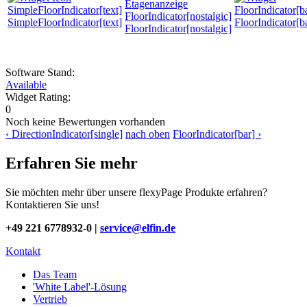
SimpleFloorIndicator[text]
FloorIndicator[b
FloorIndicator[nostalgic]
Software Stand:
Available
Widget Rating:
0
Noch keine Bewertungen vorhanden
‹ DirectionIndicator[single]
nach oben
FloorIndicator[bar] ›
Erfahren Sie mehr
Sie möchten mehr über unsere flexyPage Produkte erfahren?
Kontaktieren Sie uns!
+49 221 6778932-0 |
service@elfin.de
Kontakt
Das Team
'White Label'-Lösung
Vertrieb