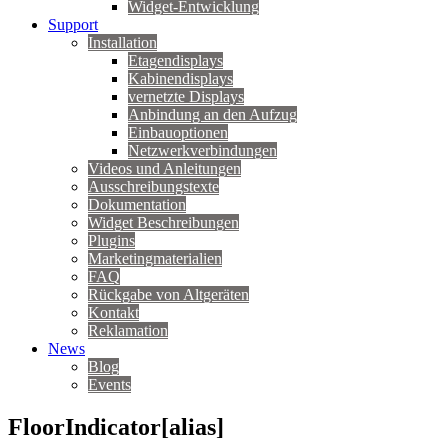
Widget-Entwicklung
Support
Installation
Etagendisplays
Kabinendisplays
vernetzte Displays
Anbindung an den Aufzug
Einbauoptionen
Netzwerkverbindungen
Videos und Anleitungen
Ausschreibungstexte
Dokumentation
Widget Beschreibungen
Plugins
Marketingmaterialien
FAQ
Rückgabe von Altgeräten
Kontakt
Reklamation
News
Blog
Events
FloorIndicator[alias]