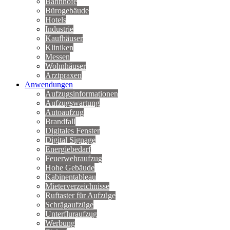
Bahnhöfe
Bürogebäude
Hotels
Industrie
Kaufhäuser
Kliniken
Messen
Wohnhäuser
Arztpraxen
Anwendungen
Aufzugsinformationen
Aufzugswartung
Autoaufzug
Brandfall
Digitales Fenster
Digital Signage
Energiebedarf
Feuerwehraufzug
Hohe Gebäude
Kabinentableau
Mieterverzeichnisse
Ruftaster für Aufzüge
Schrägaufzüge
Unterfluraufzug
Werbung