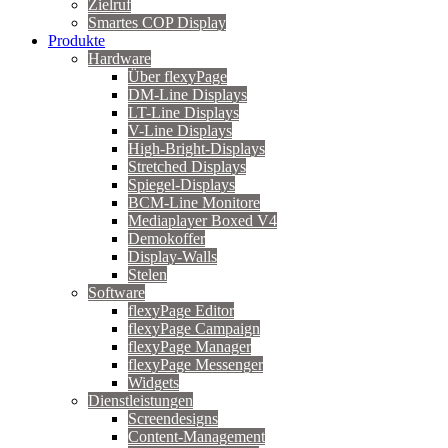
Zielruf
Smartes COP Display
Produkte
Hardware
Über flexyPage
DM-Line Displays
LT-Line Displays
V-Line Displays
High-Bright-Displays
Stretched Displays
Spiegel-Displays
BCM-Line Monitore
Mediaplayer Boxed V4
Demokoffer
Display-Walls
Stelen
Software
flexyPage Editor
flexyPage Campaign
flexyPage Manager
flexyPage Messenger
Widgets
Dienstleistungen
Screendesigns
Content-Management