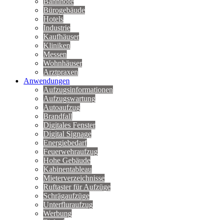
Bahnhöfe
Bürogebäude
Hotels
Industrie
Kaufhäuser
Kliniken
Messen
Wohnhäuser
Arztpraxen
Anwendungen
Aufzugsinformationen
Aufzugswartung
Autoaufzug
Brandfall
Digitales Fenster
Digital Signage
Energiebedarf
Feuerwehraufzug
Hohe Gebäude
Kabinentableau
Mieterverzeichnisse
Ruftaster für Aufzüge
Schrägaufzüge
Unterfluraufzug
Werbung