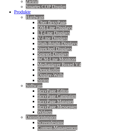
Zielruf
Smartes COP Display
Produkte
Hardware
Über flexyPage
DM-Line Displays
LT-Line Displays
V-Line Displays
High-Bright-Displays
Stretched Displays
Spiegel-Displays
BCM-Line Monitore
Mediaplayer Boxed V4
Demokoffer
Display-Walls
Stelen
Software
flexyPage Editor
flexyPage Campaign
flexyPage Manager
flexyPage Messenger
Widgets
Dienstleistungen
Screendesigns
Content-Management