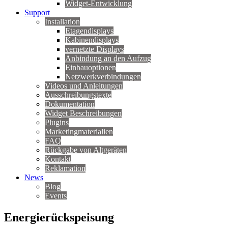
Widget-Entwicklung
Support
Installation
Etagendisplays
Kabinendisplays
vernetzte Displays
Anbindung an den Aufzug
Einbauoptionen
Netzwerkverbindungen
Videos und Anleitungen
Ausschreibungstexte
Dokumentation
Widget Beschreibungen
Plugins
Marketingmaterialien
FAQ
Rückgabe von Altgeräten
Kontakt
Reklamation
News
Blog
Events
Energierückspeisung